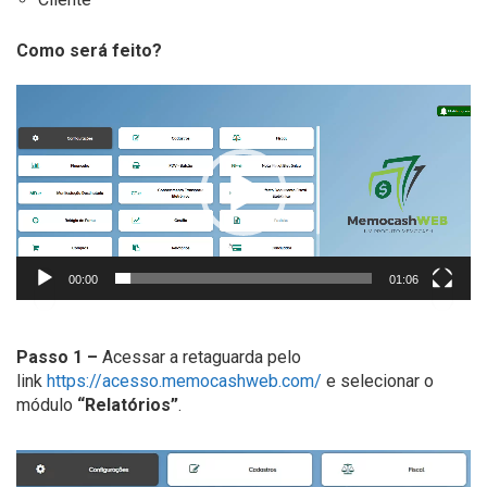
Como será feito?
Tocador
de
vídeo
00:00
01:06
Passo 1 –
Acessar a retaguarda pelo
link
https://acesso.memocashweb.com/
e selecionar o
módulo
“Relatórios”
.