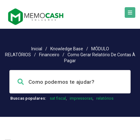
Inicial
/
Knowledge Base
/
MÓDULO
RELATÓRIOS
/
Financeiro
/
Como Gerar Relatório De Contas À
Pagar
Buscas populares:
sat fiscal
,
impressoras
,
relatórios