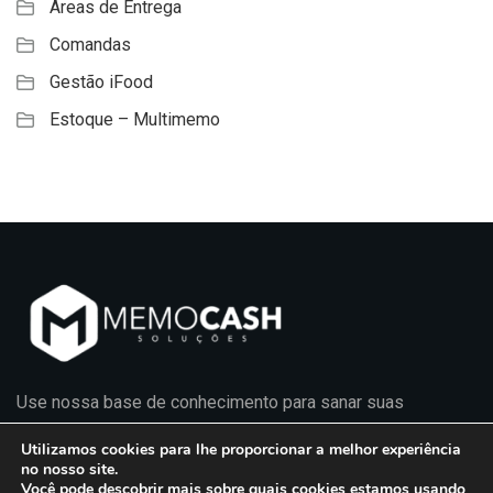
Áreas de Entrega
Comandas
Gestão iFood
Estoque – Multimemo
Use nossa base de conhecimento para sanar suas
principais dúvidas e manter-se atualizado sobre os
Utilizamos cookies para lhe proporcionar a melhor experiência
produtos e serviços.
no nosso site.
Você pode descobrir mais sobre quais cookies estamos usando