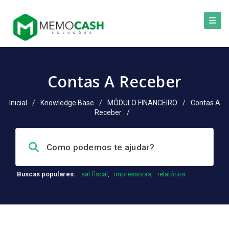
Contas A Receber
Inicial
/
Knowledge Base
/
MÓDULO FINANCEIRO
/
Contas A
Receber
/
Buscas populares:
sat fiscal
,
impressoras
,
relatórios