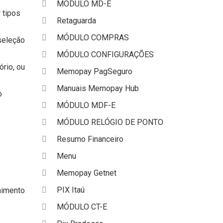
MÓDULO MD-E
 tipos
Retaguarda
MÓDULO COMPRAS
seleção
MÓDULO CONFIGURAÇÕES
rio, ou
Memopay PagSeguro
Manuais Memopay Hub
o
MÓDULO MDF-E
MÓDULO RELÓGIO DE PONTO
Resumo Financeiro
Menu
Memopay Getnet
PIX Itaú
himento
MÓDULO CT-E