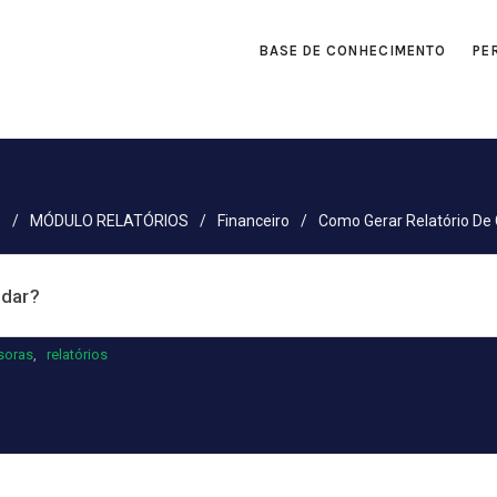
BASE DE CONHECIMENTO
PE
e
/
MÓDULO RELATÓRIOS
/
Financeiro
/
Como Gerar Relatório De 
soras
,
relatórios