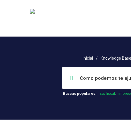
Inicial
/
Knowledge Bas
Buscas populares:
sat fiscal
,
impres