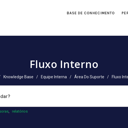
BASE DE CONHECIMENTO
PE
Fluxo Interno
/
Knowledge Base
/
Equipe Interna
/
Área Do Suporte
/
Fluxo Int
soras
,
relatórios