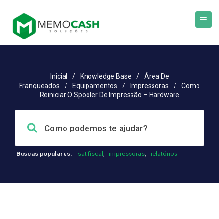
Inicial
/
Knowledge Base
/
Área De
Franqueados
/
Equipamentos
/
Impressoras
/
Como
Reiniciar O Spooler De Impressão – Hardware
Buscas populares:
sat fiscal
,
impressoras
,
relatórios