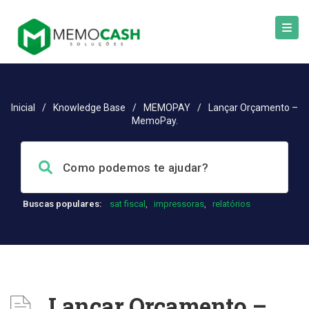
Inicial
/
Knowledge Base
/
MEMOPAY
/
Lançar Orçamento –
MemoPay.
Buscas populares:
sat fiscal
,
impressoras
,
relatórios
Lançar Orçamento –