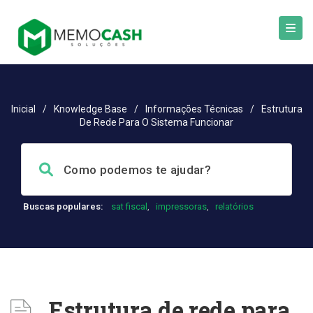
Inicial
/
Knowledge Base
/
Informações Técnicas
/
Estrutura
De Rede Para O Sistema Funcionar
Buscas populares:
sat fiscal
,
impressoras
,
relatórios
Estrutura de rede para