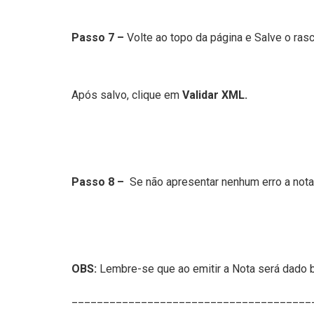
Passo 7 –
Volte ao topo da página e Salve o ras
Após salvo, clique em
Validar XML.
Passo 8 –
Se não apresentar nenhum erro a nota 
OBS:
Lembre-se que ao emitir a Nota será dado 
______________________________________