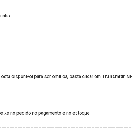
cunho:
está disponível para ser emitida, basta clicar em
Transmitir N
baixa no pedido no pagamento e no estoque.
__________________________________________________