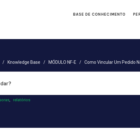
BASE DE CONHECIMENTO
PE
/
Knowledge Base
/
MÓDULO NF-E
/
Como Vincular Um Pedido N
soras
,
relatórios