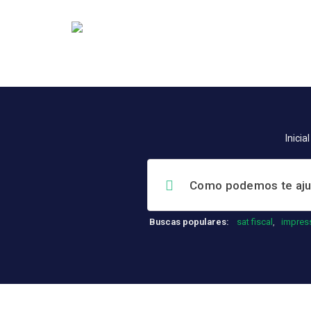
Inicial
Buscas populares:
sat fiscal
,
impres