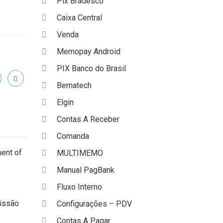
Pix Bradesco
Caixa Central
Venda
Memopay Android
PIX Banco do Brasil
Bematech
Elgin
Contas A Receber
Comanda
ment of
MULTIMEMO
Manual PagBank
Fluxo Interno
missão
Configurações – PDV
Contas A Pagar