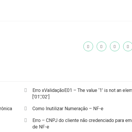
Erro xValidaçãoE01 – The value ‘1’ is not an ele
[’01’,’02’]
rônica
Como Inutilizar Numeração – NF-e
Erro – CNPJ do cliente não credenciado para e
de NF-e