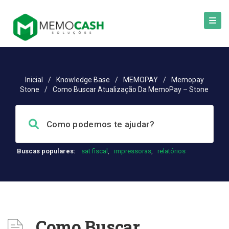
Inicial
/
Knowledge Base
/
MEMOPAY
/
Memopay
Stone
/
Como Buscar Atualização Da MemoPay – Stone
Buscas populares:
sat fiscal
,
impressoras
,
relatórios
Como Buscar