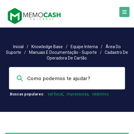
Inicial
/
Knowledge Base
/
Equipe Interna
/
Área Do
Suporte
/
Manuais E Documentação - Suporte
/
Cadastro De
Operadora De Cartão.
Buscas populares:
sat fiscal
,
impressoras
,
relatórios