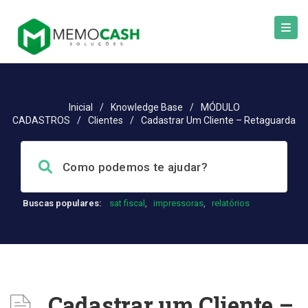
Inicial
/
Knowledge Base
/
MÓDULO
CADASTROS
/
Clientes
/
Cadastrar Um Cliente – Retaguarda
Buscas populares:
sat fiscal
,
impressoras
,
relatórios
Cadastrar um Cliente –