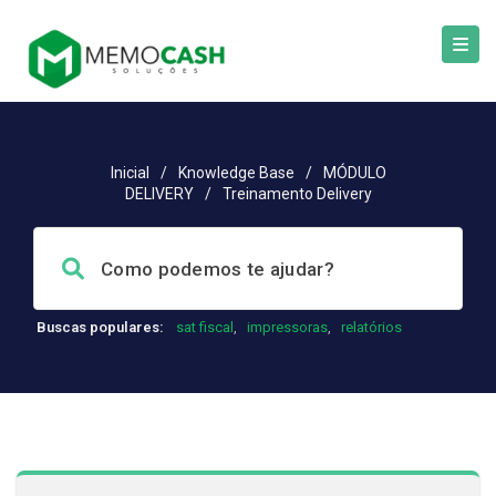
Inicial
/
Knowledge Base
/
MÓDULO
DELIVERY
/
Treinamento Delivery
Buscas populares:
sat fiscal
,
impressoras
,
relatórios