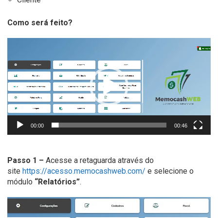
Como será feito?
Tocador
de
vídeo
00:00
00:46
Passo 1 –
Acesse a retaguarda através do
site
https://acesso.memocashweb.com/
e selecione o
módulo
“Relatórios”
.