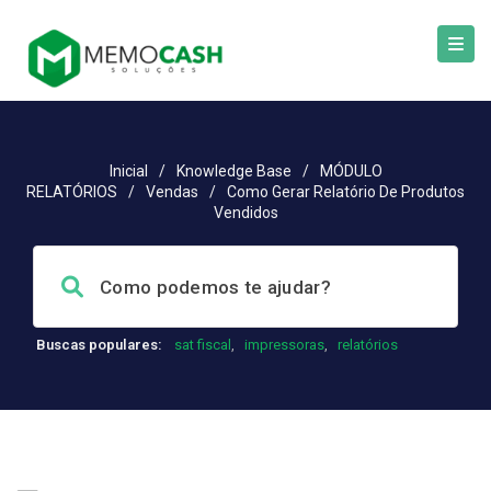
Inicial
/
Knowledge Base
/
MÓDULO
RELATÓRIOS
/
Vendas
/
Como Gerar Relatório De Produtos
Vendidos
Buscas populares:
sat fiscal
,
impressoras
,
relatórios