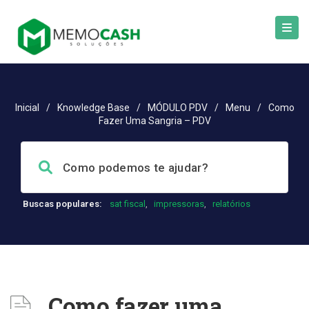
Inicial
/
Knowledge Base
/
MÓDULO PDV
/
Menu
/
Como
Fazer Uma Sangria – PDV
Buscas populares:
sat fiscal
,
impressoras
,
relatórios
Como fazer uma