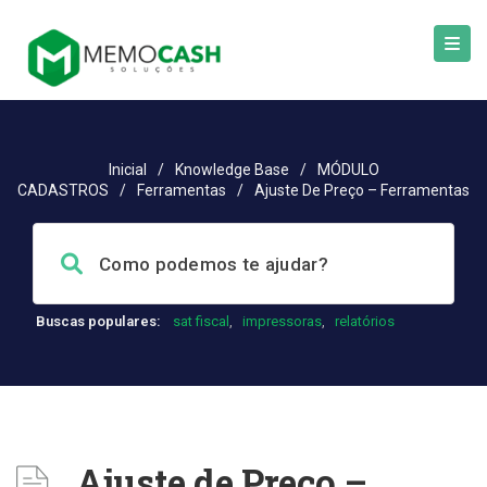
Inicial
/
Knowledge Base
/
MÓDULO
CADASTROS
/
Ferramentas
/
Ajuste De Preço – Ferramentas
Buscas populares:
sat fiscal
,
impressoras
,
relatórios
Ajuste de Preço –