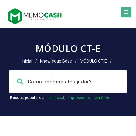
MÓDULO CT-E
Inicial
/
Knowledge Base
/
MÓDULO CT-E
/
Buscas populares:
sat fiscal
,
impressoras
,
relatórios